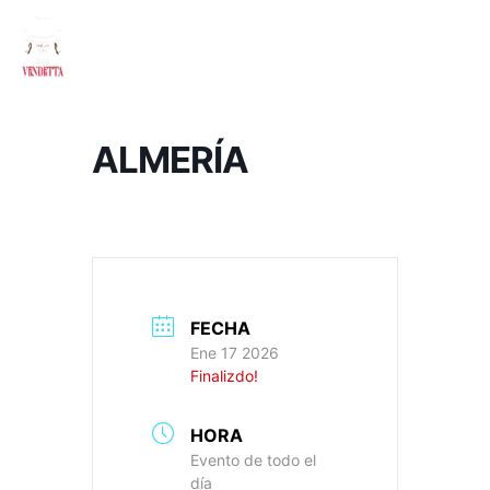
ALMERÍA
FECHA
Ene 17 2026
Finalizdo!
HORA
Evento de todo el
día