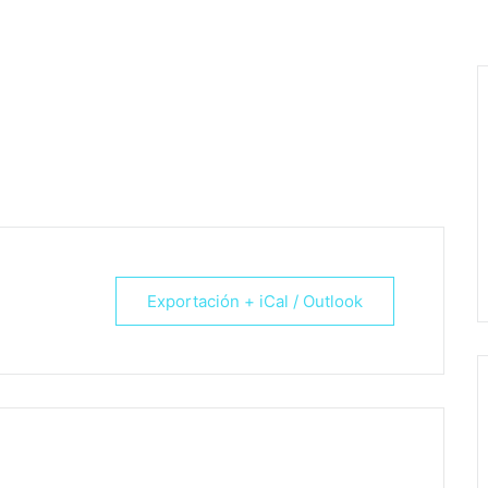
Quienes Somos
Galeria
Los Músicos
Calendario
Exportación + iCal / Outlook